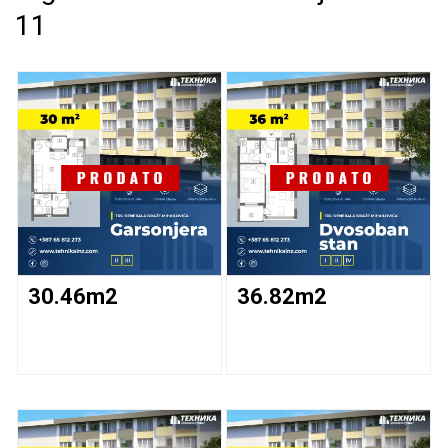
11
Dušana Baranina 55
Solunska 12
Mihajla Pupina 17
Profesora Nikole Mačkića 20
Galac 13
Trg Đenerale Draže Mihajlovića 11
Tolstojeva 40
Vidovdanska 10
Nedeljka Čabrinovića 4
30.46m2
36.82m2
Filipa Višnjića 82
Slobodana Jovanovića 14
Đure Daničića 32
Jovana Dučića 6
Miloša Obilića 130/132