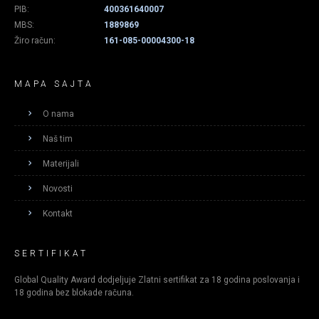
PIB:
400361640007
MBS:
1889869
Žiro račun:
161-085-00004300-18
MAPA SAJTA
O nama
Naš tim
Materijali
Novosti
Kontakt
SERTIFIKAT
Global Quality Award dodjeljuje Zlatni sertifikat za 18 godina poslovanja i
18 godina bez blokade računa.