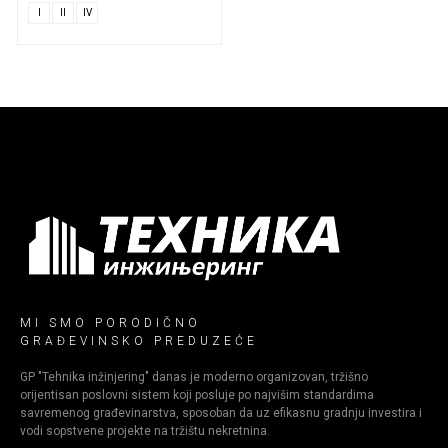
I
II
IV
MI SMO PORODIČNO
GRAĐEVINSKO PREDUZEĆE
GP "Tehnika inžinjering" danas je moderno organizovan, tržišno
orijentisan poslovni sistem koji posluje po najvišim standardima
savremenog građevinarstva, sposoban da uz efikasnu gradnju investira i
vodi sopstvene projekte na tržištu nekretnina.​