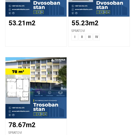
Kontakt
53.21m2
55.23m2
SPRATOVI
I
II
III
IV
78.67m2
SPRATOVI