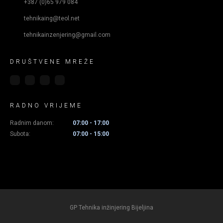
+387 (0)65 979 084
tehnikaing@teol.net
tehnikainzenjering@gmail.com
DRUŠTVENE MREŽE
RADNO VRIJEME
Radnim danom:
07:00 - 17:00
Subota:
07:00 - 15:00
GP Tehnika inžinjering Bijeljina