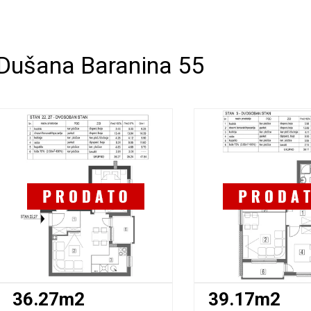
Dušana Baranina 55
36.27m2
39.17m2