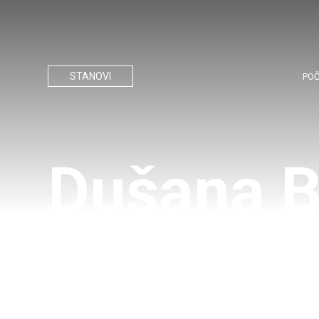
STANOVI
PO
Dušana B