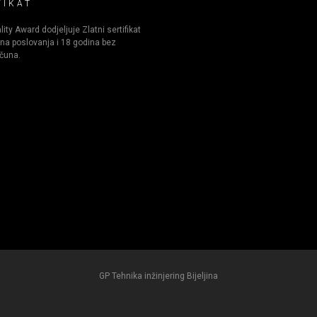
FIKAT
ity Award dodjeljuje Zlatni sertifikat
na poslovanja i 18 godina bez
čuna.
GP Tehnika inžinjering Bijeljina