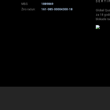
SERTI
MBS:
1889869
Žiro račun:
161-085-00004300-18
Global Qual
za 18 godi
blokade ra