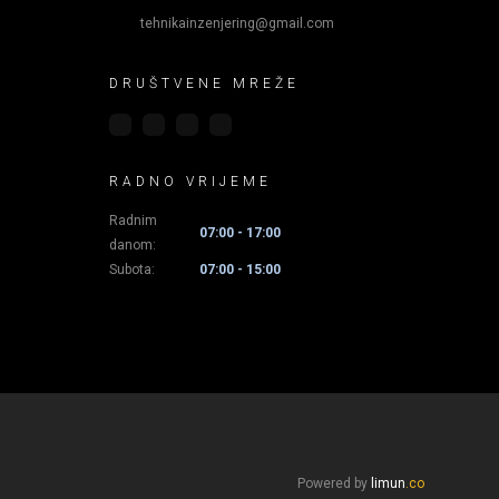
tehnikainzenjering@gmail.com
DRUŠTVENE MREŽE
RADNO VRIJEME
Radnim
07:00 - 17:00
danom:
Subota:
07:00 - 15:00
Powered by
limun
.co