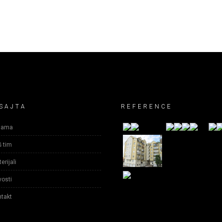
SAJTA
REFERENCE
nama
 tim
erijali
osti
takt