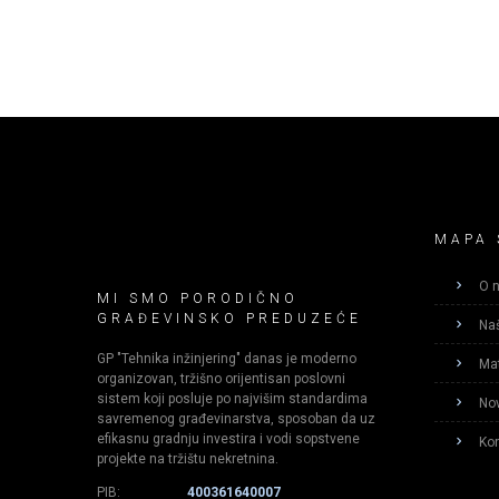
MAPA 
O 
MI SMO PORODIČNO
GRAĐEVINSKO PREDUZEĆE
Naš
GP "Tehnika inžinjering" danas je moderno
Mat
organizovan, tržišno orijentisan poslovni
sistem koji posluje po najvišim standardima
Nov
savremenog građevinarstva, sposoban da uz
efikasnu gradnju investira i vodi sopstvene
Kon
projekte na tržištu nekretnina.​
PIB:
400361640007