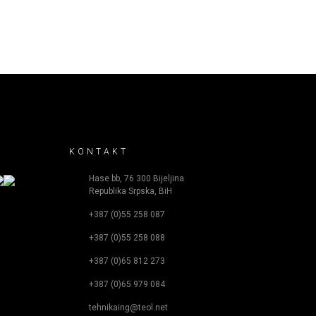
KONTAKT
Hase bb, 76 300 Bijeljina
Republika Srpska, BiH
+387 (0)55 258 087
+387 (0)55 258 088
+387 (0)65 812 273
+387 (0)65 979 084
tehnikaing@teol.net