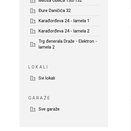
Miloša Obilića 130/132
Đure Daničića 32
Karađorđeva 24 - lamela 1
Karađorđeva 24 - lamela 2
Trg đenerala Draže - Elektron -
lamela 2
LOKALI
Svi lokali
GARAŽE
Sve garaže