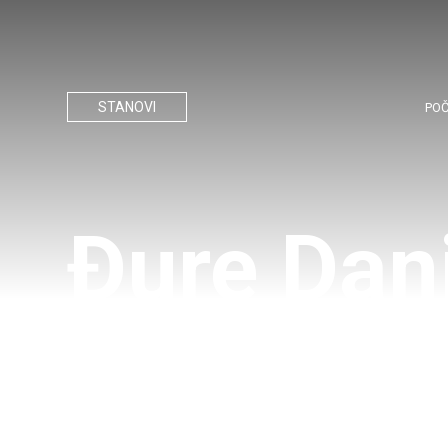
STANOVI
PO
Đure Dan