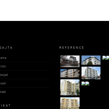
SAJTA
REFERENCE
nama
 tim
erijali
osti
takt
FIKAT