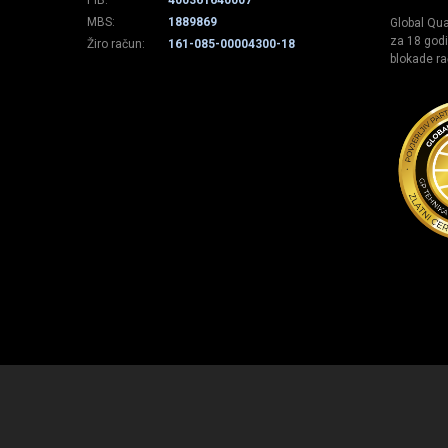
PIB:
400361640007
MBS:
1889869
Global Qual
za 18 godi
Žiro račun:
161-085-00004300-18
blokade ra