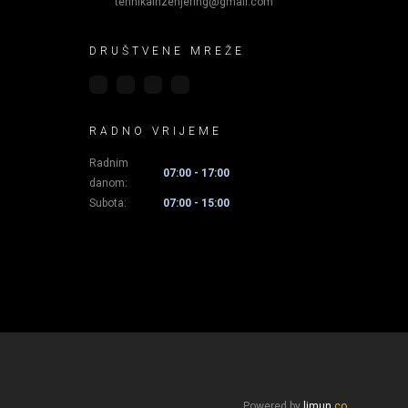
tehnikainzenjering@gmail.com
DRUŠTVENE MREŽE
RADNO VRIJEME
Radnim
07:00 - 17:00
danom:
Subota:
07:00 - 15:00
Powered by
limun
.co