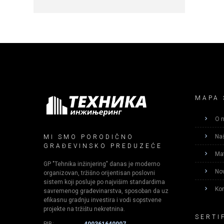
MAPA 
O 
Naš
MI SMO PORODIČNO
GRAĐEVINSKO PREDUZEĆE
Mat
GP "Tehnika inžinjering" danas je moderno
Nov
organizovan, tržišno orijentisan poslovni
sistem koji posluje po najvišim standardima
Kon
savremenog građevinarstva, sposoban da uz
efikasnu gradnju investira i vodi sopstvene
projekte na tržištu nekretnina.​
SERTI