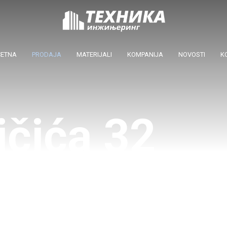
ČETNA
PRODAJA
MATERIJALI
KOMPANIJA
NOVOSTI
K
ičića 32