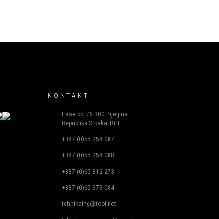
KONTAKT
Hase bb, 76 300 Bijeljina
Republika Srpska, BiH
+387 (0)55 258 087
+387 (0)55 258 088
+387 (0)65 812 273
+387 (0)65 979 084
tehnikaing@teol.net