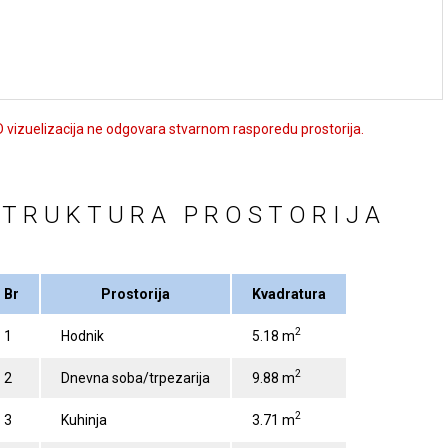
 vizuelizacija ne odgovara stvarnom rasporedu prostorija.
STRUKTURA PROSTORIJA
Br
Prostorija
Kvadratura
2
1
Hodnik
5.18 m
2
2
Dnevna soba/trpezarija
9.88 m
2
3
Kuhinja
3.71 m