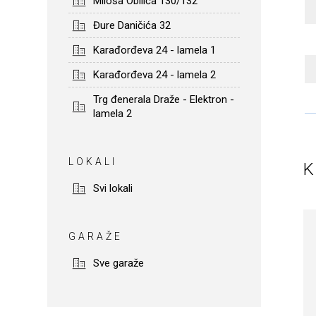
Miloša Obilića 130/132
Đure Daničića 32
Karađorđeva 24 - lamela 1
Karađorđeva 24 - lamela 2
Trg đenerala Draže - Elektron -
lamela 2
LOKALI
Svi lokali
GARAŽE
Sve garaže