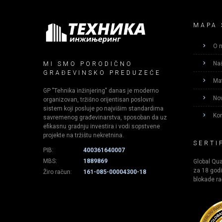
MAPA 
O 
Naš
MI SMO PORODIČNO
GRAĐEVINSKO PREDUZEĆE
Mat
GP "Tehnika inžinjering" danas je moderno
Nov
organizovan, tržišno orijentisan poslovni
sistem koji posluje po najvišim standardima
Kon
savremenog građevinarstva, sposoban da uz
efikasnu gradnju investira i vodi sopstvene
projekte na tržištu nekretnina.​
SERTI
PIB:
400361640007
MBS:
1889869
Global Qual
za 18 godi
Žiro račun:
161-085-00004300-18
blokade ra