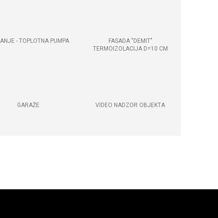
JANJE - TOPLOTNA PUMPA
FASADA "DEMIT"
TERMOIZOLACIJA D=10 CM
GARAŽE
VIDEO NADZOR OBJEKTA