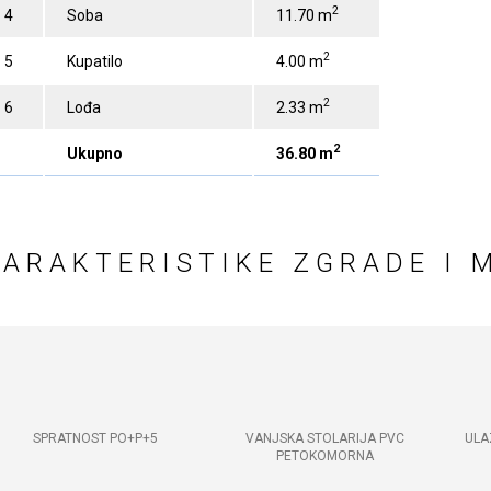
2
4
Soba
11.70 m
2
5
Kupatilo
4.00 m
2
6
Lođa
2.33 m
2
Ukupno
36.80 m
KARAKTERISTIKE ZGRADE I 
SPRATNOST PO+P+5
VANJSKA STOLARIJA PVC
ULA
PETOKOMORNA