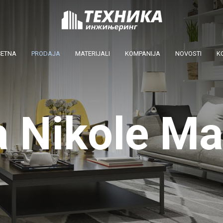
ČETNA
PRODAJA
MATERIJALI
KOMPANIJA
NOVOSTI
K
a Nikole Ma