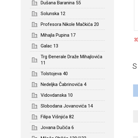
Dušana Baranina 55
Solunska 12
Profesora Nikole Mačkića 20
Mihajla Pupina 17
3D
Galac 13
Trg Đenerale Draže Mihajlovića
11
Tolstojeva 40
Nedeljka Čabrinovića 4
Vidovdanska 10
Slobodana Jovanovića 14
Filipa Višnjića 82
Jovana Dučića 6