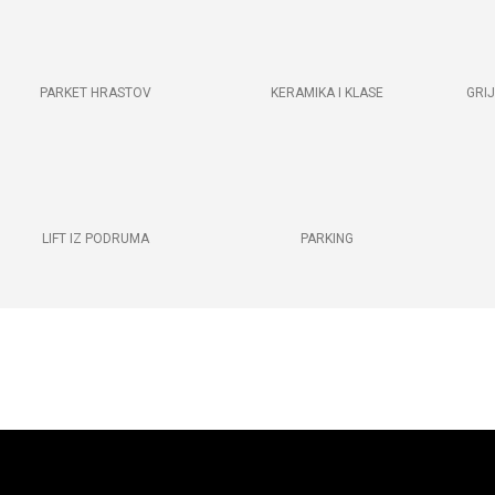
PARKET HRASTOV
KERAMIKA I KLASE
GRI
LIFT IZ PODRUMA
PARKING