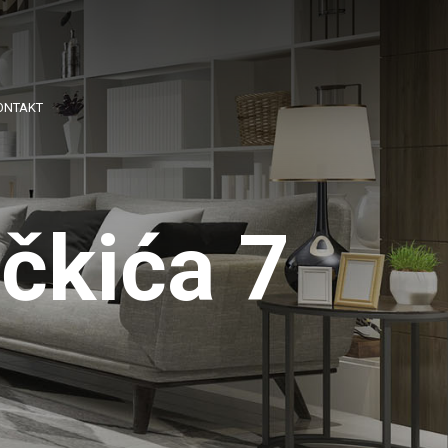
ONTAKT
čkića 7