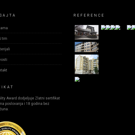
SAJTA
REFERENCE
nama
 tim
erijali
osti
takt
FIKAT
ity Award dodjeljuje Zlatni sertifikat
na poslovanja i 18 godina bez
čuna.