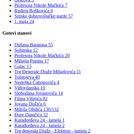
Profesora Nikole Mačkića 7
Ruđera Boškovića 6
Srpske dobrovoljačke garde 57
1. maja 24
Gotovi stanovi
Dušana Baranina 55
Solunska 12
Profesora Nikole Mačkića 20
Mihajla Pupina 17
Galac 13
Trg Đenerale Draže Mihajlovića 11
Tolstojeva 40
Nedeljka Čabrinovića 4
Vidovdanska 10
Slobodana Jovanovića 14
Filipa Višnjića 82
Jovana Dučića 6
Miloša Obilića 130/132
Đure Daničića 32
Karađorđeva 24 - lamela 1
Karađorđeva 24 - lamela 2
Trg đenerala Draže - Elektron - lamela 2