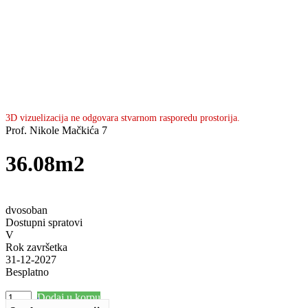
3D vizuelizacija ne odgovara stvarnom rasporedu prostorija.
Prof. Nikole Mačkića 7
36.08m2
dvosoban
Dostupni spratovi
V
Rok završetka
31-12-2027
Besplatno
Dodaj u korpu
–
+