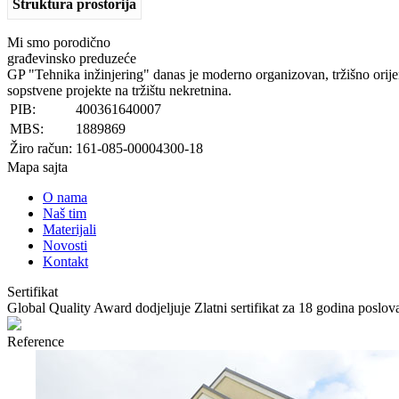
Struktura prostorija
Mi smo porodično
građevinsko preduzeće
GP "Tehnika inžinjering" danas je moderno organizovan, tržišno orije
sopstvene projekte na tržištu nekretnina.​
PIB:
400361640007
MBS:
1889869
Žiro račun:
161-085-00004300-18
Mapa sajta
O nama
Naš tim
Materijali
Novosti
Kontakt
Sertifikat
Global Quality Award dodjeljuje Zlatni sertifikat za 18 godina poslov
Reference