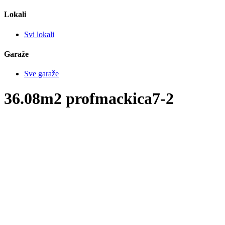
Lokali
Svi lokali
Garaže
Sve garaže
36.08m2
profmackica7-2