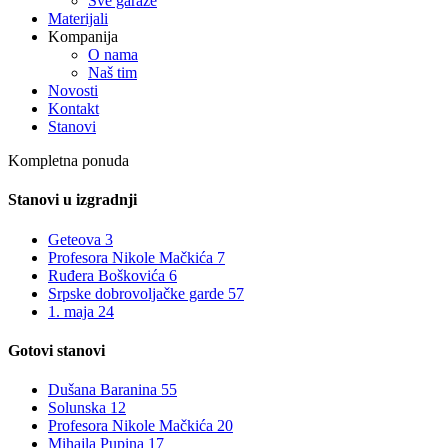
Sve garaže
Materijali
Kompanija
O nama
Naš tim
Novosti
Kontakt
Stanovi
Kompletna ponuda
Stanovi u izgradnji
Geteova 3
Profesora Nikole Mačkića 7
Ruđera Boškovića 6
Srpske dobrovoljačke garde 57
1. maja 24
Gotovi stanovi
Dušana Baranina 55
Solunska 12
Profesora Nikole Mačkića 20
Mihajla Pupina 17