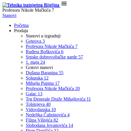

Profesora Nikole Mačkića 7
Stanovi
Početna
Prodaja
Stanovi u izgradnji
Geteova 3
Profesora Nikole Mačkića 7
Ruđera Boškovića 6
Srpske dobrovoljačke garde 57
1. maja 24
Gotovi stanovi
Dušana Baranina 55
Solunska 12
Mihajla Pupina 17
Profesora Nikole Mačkića 20
Galac 13
Trg Đenerale Draže Mihajlovića 11
Tolstojeva 40
Vidovdanska 10
Nedeljka Čabrinovića 4
Filipa Višnjića 82
Slobodana Jovanovića 14
Đure Daničića 32