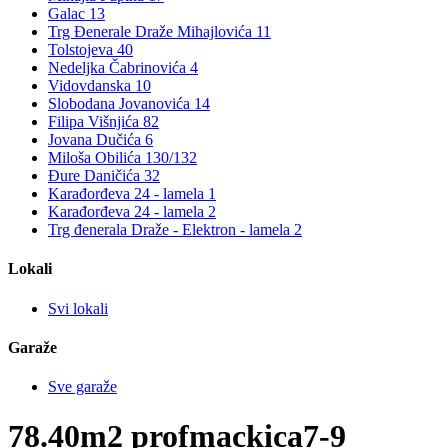
Galac 13
Trg Đenerale Draže Mihajlovića 11
Tolstojeva 40
Nedeljka Čabrinovića 4
Vidovdanska 10
Slobodana Jovanovića 14
Filipa Višnjića 82
Jovana Dučića 6
Miloša Obilića 130/132
Đure Daničića 32
Karađorđeva 24 - lamela 1
Karađorđeva 24 - lamela 2
Trg đenerala Draže - Elektron - lamela 2
Lokali
Svi lokali
Garaže
Sve garaže
78.40m2
profmackica7-9