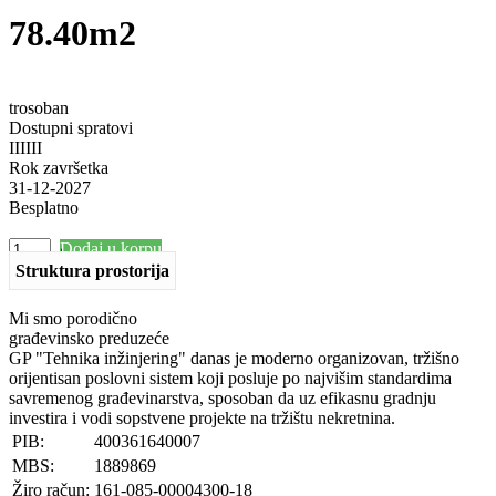
78.40m2
trosoban
Dostupni spratovi
I
II
III
Rok završetka
31-12-2027
Besplatno
Dodaj u korpu
–
+
Struktura prostorija
Mi smo porodično
građevinsko preduzeće
GP "Tehnika inžinjering" danas je moderno organizovan, tržišno
orijentisan poslovni sistem koji posluje po najvišim standardima
savremenog građevinarstva, sposoban da uz efikasnu gradnju
investira i vodi sopstvene projekte na tržištu nekretnina.​
PIB:
400361640007
MBS:
1889869
Žiro račun:
161-085-00004300-18