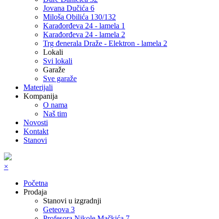
Jovana Dučića 6
Miloša Obilića 130/132
Karađorđeva 24 - lamela 1
Karađorđeva 24 - lamela 2
Trg đenerala Draže - Elektron - lamela 2
Lokali
Svi lokali
Garaže
Sve garaže
Materijali
Kompanija
O nama
Naš tim
Novosti
Kontakt
Stanovi
×
Početna
Prodaja
Stanovi u izgradnji
Geteova 3
Profesora Nikole Mačkića 7