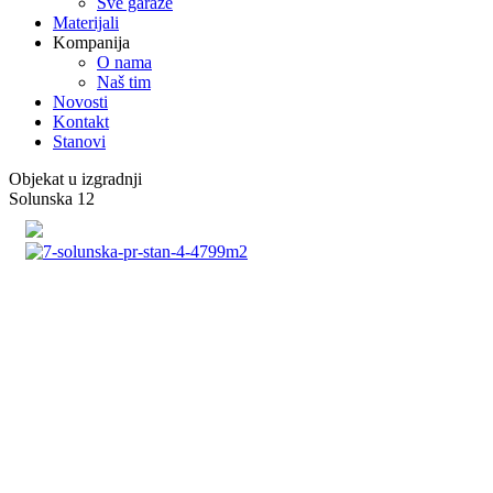
Sve garaže
Materijali
Kompanija
O nama
Naš tim
Novosti
Kontakt
Stanovi
Objekat u izgradnji
Solunska 12