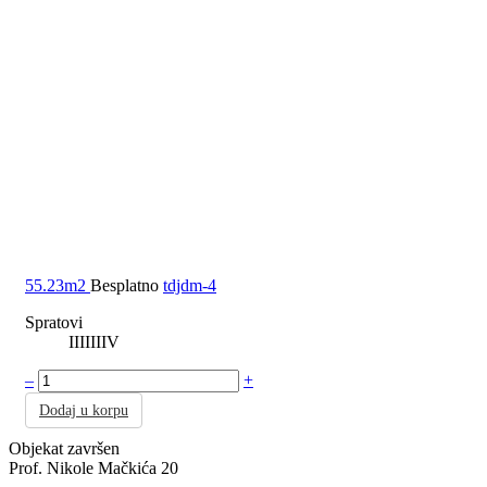
55.23m2
Besplatno
tdjdm-4
Spratovi
I
II
III
IV
–
+
Dodaj u korpu
Objekat završen
Prof. Nikole Mačkića 20