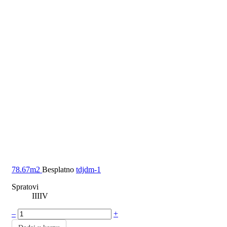
78.67m2
Besplatno
tdjdm-1
Spratovi
I
II
IV
–
+