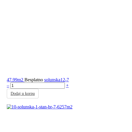
47.99m2
Besplatno
solunska12-7
–
+
Dodaj u korpu