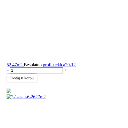
52.47m2
Besplatno
profmackica20-12
–
+
Dodaj u korpu