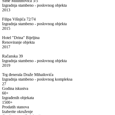
Sime Milutinovića 3/5
Izgradnja stambeno - poslovnog objekta
2013
Filipa Višnjića 72/74
Izgradnja stambeno - poslovnog objekta
2015
Hotel "Drina" Bijeljina
Renoviranje objekta
2017
Račanska 39
Izgradnja stambeno - poslovnog objekta
2019
Trg đenerala Draže Mihailovića
Izgradnja stambeno - poslovnog kompleksa
27
Godina iskustva
60
+
Izgrađenih objekata
1500
+
Prodatih stanova
Izaberite okruženje