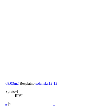
68.03m2
Besplatno
solunska12-12
Spratovi
I
II
VI
–
+