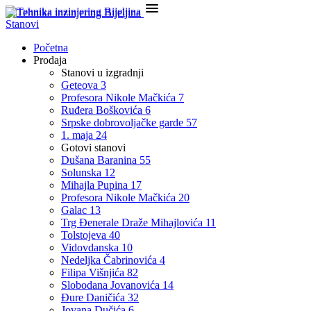

Stanovi
Početna
Prodaja
Stanovi u izgradnji
Geteova 3
Profesora Nikole Mačkića 7
Ruđera Boškovića 6
Srpske dobrovoljačke garde 57
1. maja 24
Gotovi stanovi
Dušana Baranina 55
Solunska 12
Mihajla Pupina 17
Profesora Nikole Mačkića 20
Galac 13
Trg Đenerale Draže Mihajlovića 11
Tolstojeva 40
Vidovdanska 10
Nedeljka Čabrinovića 4
Filipa Višnjića 82
Slobodana Jovanovića 14
Đure Daničića 32
Jovana Dučića 6