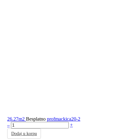
26.27m2
Besplatno
profmackica20-2
–
+
Dodaj u korpu