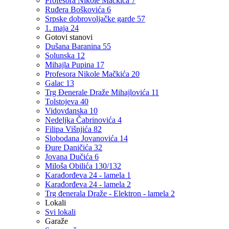
Profesora Nikole Mačkića 7
Ruđera Boškovića 6
Srpske dobrovoljačke garde 57
1. maja 24
Gotovi stanovi
Dušana Baranina 55
Solunska 12
Mihajla Pupina 17
Profesora Nikole Mačkića 20
Galac 13
Trg Đenerale Draže Mihajlovića 11
Tolstojeva 40
Vidovdanska 10
Nedeljka Čabrinovića 4
Filipa Višnjića 82
Slobodana Jovanovića 14
Đure Daničića 32
Jovana Dučića 6
Miloša Obilića 130/132
Karađorđeva 24 - lamela 1
Karađorđeva 24 - lamela 2
Trg đenerala Draže - Elektron - lamela 2
Lokali
Svi lokali
Garaže