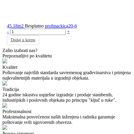
45.18m2
Besplatno
profmackica20-6
–
+
Dodaj u korpu
Zašto izabrati nas?
Prepoznatljivi po kvalitetu
Kvalitet
Poštovanje najviših standarda savremenog građevinarstva i primjena
najkvalitetnijih materijala u izgradnji objekata.
Tradicija
24 godine iskustva uspješne izgradnje i prodaje stambenih,
industrijskih i poslovnih objekata po principu "ključ u ruke".
Profesionalnost
Maksimalna posvećenost naših inženjera i radnika garantuje
poštovanje svih ugovorenih obaveza.
Pravna sigurnost