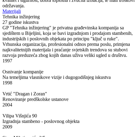
kvalitet i sigurnost, dobra toplotna i zvučna izolacija, te mali troškovi
održavanja.
Materijali
Tehnika inžinjering
27 godine iskustva
GP "Tehnika inžinjering" je privatna građevinska kompanija sa
sjedištem u Bijeljini, koja se bavi izgradnjom i prodajom stambenih,
industrijskih i poslovnih objekata po principu "ključ u ruke".
Vrhunska organizacija, profesionalni odnos prema poslu, primjena
najkvalitetnijih materijala i praćanje svjetskih trendova su stubovi
razvoja preduzeća zbog kojih danas uživa veliki ugled u društvu.
1997
Osnivanje kompanije
Na temeljima vlasnikove vizije i dugogodišnjeg iskustva
1998
Vrtić "Dragan i Zoran"
Renoviranje predškolske ustanove
2004
Vilipa Višnjića 90
Izgradnja stambeno - poslovnog objekta
2009