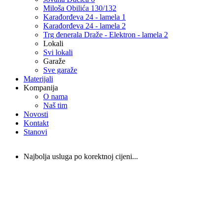
Miloša Obilića 130/132
Karađorđeva 24 - lamela 1
Karađorđeva 24 - lamela 2
Trg đenerala Draže - Elektron - lamela 2
Lokali
Svi lokali
Garaže
Sve garaže
Materijali
Kompanija
O nama
Naš tim
Novosti
Kontakt
Stanovi
Najbolja usluga po korektnoj cijeni...