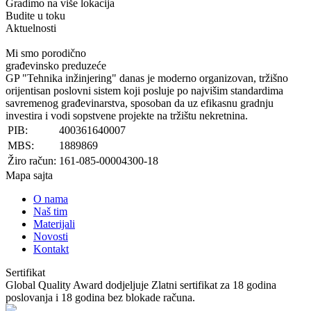
Gradimo na više lokacija
Budite u toku
Aktuelnosti
Mi smo porodično
građevinsko preduzeće
GP "Tehnika inžinjering" danas je moderno organizovan, tržišno
orijentisan poslovni sistem koji posluje po najvišim standardima
savremenog građevinarstva, sposoban da uz efikasnu gradnju
investira i vodi sopstvene projekte na tržištu nekretnina.​
PIB:
400361640007
MBS:
1889869
Žiro račun:
161-085-00004300-18
Mapa sajta
O nama
Naš tim
Materijali
Novosti
Kontakt
Sertifikat
Global Quality Award dodjeljuje Zlatni sertifikat za 18 godina
poslovanja i 18 godina bez blokade računa.