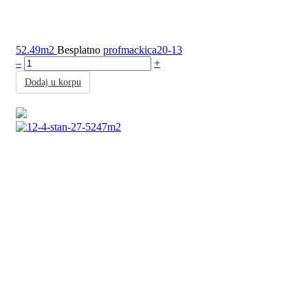
52.49m2
Besplatno
profmackica20-13
–
+
Dodaj u korpu