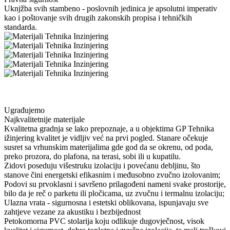
Uknjžba svih stambeno - poslovnih jedinica je apsolutni imperativ
kao i poštovanje svih drugih zakonskih propisa i tehničkih
standarda.
Ugrađujemo
Najkvalitetnije materijale
Kvalitetna gradnja se lako prepoznaje, a u objektima GP Tehnika
ižinjering kvalitet je vidljiv već na prvi pogled. Stanare očekuje
susret sa vrhunskim materijalima gde god da se okrenu, od poda,
preko prozora, do plafona, na terasi, sobi ili u kupatilu.
Zidovi poseduju višestruku izolaciju i povećanu debljinu, što
stanove čini energetski efikasnim i međusobno zvučno izolovanim;
Podovi su prvoklasni i savršeno prilagođeni nameni svake prostorije,
bilo da je reč o parketu ili pločicama, uz zvučnu i termalnu izolaciju;
Ulazna vrata - sigurnosna i estetski oblikovana, ispunjavaju sve
zahtjeve vezane za akustiku i bezbijednost
Petokomorna PVC stolarija koju odlikuje dugovječnost, visok